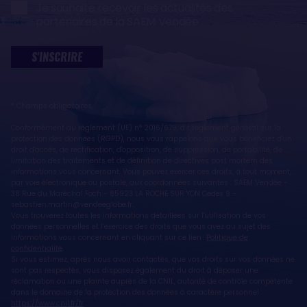
Je souhaite recevoir les actualités des
partenaires de la SAEM Vendée
S'INSCRIRE
* Champs obligatoires
Conformément au règlement (UE) n° 2016/679, dit règlement général sur la
protection des données (RGPD), nous vous rappelons que vous bénéficiez d'un
droit d'accès, de rectification, d'opposition, de suppression, de portabilité, de
limitation des traitements et de définition de directives post mortem des
informations vous concernant. Vous pouvez exercer ces droits, à tout moment,
par voie électronique ou postale, aux coordonnées suivantes : SAEM Vendée -
38 Rue du Maréchal Foch - 85923 LA ROCHE SUR YON Cedex 9 -
sebastien.martin@vendeeglobe.fr.
Vous trouverez toutes les informations détaillées sur l'utilisation de vos
données personnelles et l’exercice des droits que vous avez au sujet des
informations vous concernant en cliquant sur ce lien :
Politique de
confidentialité
.
Si vous estimez, après nous avoir contactés, que vos droits sur vos données ne
sont pas respectés, vous disposez également du droit à déposer une
réclamation ou une plainte auprès de la CNIL, autorité de contrôle compétente
dans le domaine de la protection des données à caractère personnel :
https://www.cnil.fr/fr