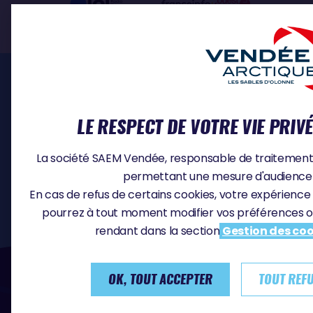
ESPACE PRO
LE RESPECT DE VOTRE VIE PRIV
INSCRIPTION SKIPPERS
MÉDIA
La société SAEM Vendée, responsable de traitement, u
DOCUMENTS
CONTACT
permettant une mesure d'audience e
OFFRES D'EMPLOI
En cas de refus de certains cookies, votre expérience 
pourrez à tout moment modifier vos préférences o
rendant dans la section
Gestion des coo
#VA2026
OK, TOUT ACCEPTER
TOUT REF