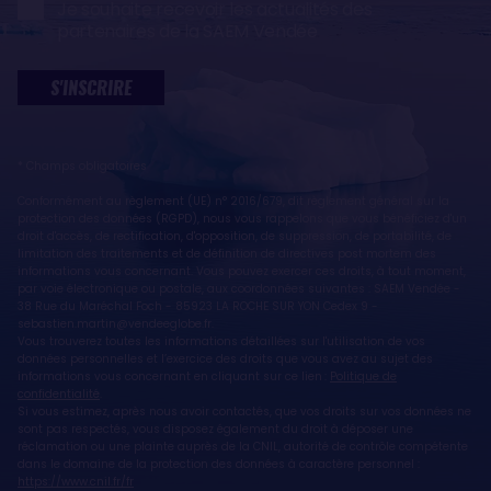
Je souhaite recevoir les actualités des
partenaires de la SAEM Vendée
S'INSCRIRE
* Champs obligatoires
Conformément au règlement (UE) n° 2016/679, dit règlement général sur la
protection des données (RGPD), nous vous rappelons que vous bénéficiez d'un
droit d'accès, de rectification, d'opposition, de suppression, de portabilité, de
limitation des traitements et de définition de directives post mortem des
informations vous concernant. Vous pouvez exercer ces droits, à tout moment,
par voie électronique ou postale, aux coordonnées suivantes : SAEM Vendée -
38 Rue du Maréchal Foch - 85923 LA ROCHE SUR YON Cedex 9 -
sebastien.martin@vendeeglobe.fr.
Vous trouverez toutes les informations détaillées sur l'utilisation de vos
données personnelles et l’exercice des droits que vous avez au sujet des
informations vous concernant en cliquant sur ce lien :
Politique de
confidentialité
.
Si vous estimez, après nous avoir contactés, que vos droits sur vos données ne
sont pas respectés, vous disposez également du droit à déposer une
réclamation ou une plainte auprès de la CNIL, autorité de contrôle compétente
dans le domaine de la protection des données à caractère personnel :
https://www.cnil.fr/fr