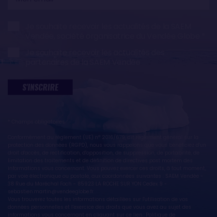
email
Je souhaite recevoir les actualités de la SAEM
Vendée, société organisatrice du Vendée Globe
Je souhaite recevoir les actualités des
partenaires de la SAEM Vendée
S'INSCRIRE
* Champs obligatoires
Conformément au règlement (UE) n° 2016/679, dit règlement général sur la
protection des données (RGPD), nous vous rappelons que vous bénéficiez d'un
droit d'accès, de rectification, d'opposition, de suppression, de portabilité, de
limitation des traitements et de définition de directives post mortem des
informations vous concernant. Vous pouvez exercer ces droits, à tout moment,
par voie électronique ou postale, aux coordonnées suivantes : SAEM Vendée -
38 Rue du Maréchal Foch - 85923 LA ROCHE SUR YON Cedex 9 -
sebastien.martin@vendeeglobe.fr.
Vous trouverez toutes les informations détaillées sur l'utilisation de vos
données personnelles et l’exercice des droits que vous avez au sujet des
informations vous concernant en cliquant sur ce lien :
Politique de