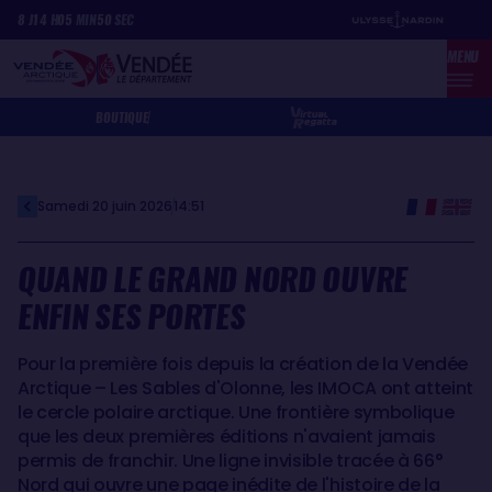
Aller
Panneau de gestion des cookies
8
J
14
H
05
MIN
50
SEC
au
MENU
contenu
principal
BOUTIQUE
Samedi 20 juin 2026
14:51
QUAND LE GRAND NORD OUVRE
ENFIN SES PORTES
Pour la première fois depuis la création de la Vendée
Arctique – Les Sables d'Olonne, les IMOCA ont atteint
le cercle polaire arctique. Une frontière symbolique
que les deux premières éditions n'avaient jamais
permis de franchir. Une ligne invisible tracée à 66°
Nord qui ouvre une page inédite de l'histoire de la