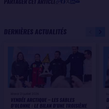
PARTAGER CET ARTICLE
DERNIÈRES ACTUALITÉS
Mardi 21 juillet 2026
L
VENDÉE ARCTIQUE – LES SABLES
D
D'OLONNE : LE BILAN D'UNE TROISIÈME
L