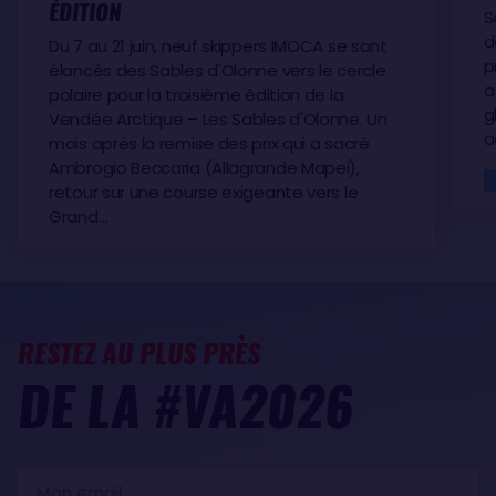
ÉDITION
S
d
Du 7 au 21 juin, neuf skippers IMOCA se sont
p
élancés des Sables d'Olonne vers le cercle
a
polaire pour la troisième édition de la
g
Vendée Arctique – Les Sables d'Olonne. Un
a
mois après la remise des prix qui a sacré
Ambrogio Beccaria (Allagrande Mapei),
retour sur une course exigeante vers le
Grand…
RESTEZ AU PLUS PRÈS
DE LA #VA2026
Mon