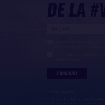
DE LA #
Mon
email
Je souhaite recevoir les act
société organisatrice du V
Je souhaite recevoir les act
SAEM Vendée
S'INSCRIRE
* Champs obligatoires
Conformément au règlement (UE) n° 2016/679, di
rectification, d'opposition, de suppression, de