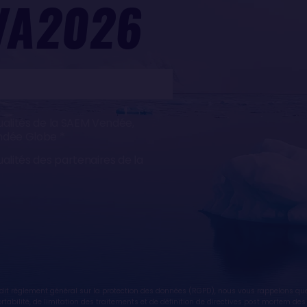
VA2026
ualités de la SAEM Vendée,
endée Globe
ualités des partenaires de la
t règlement général sur la protection des données (RGPD), nous vous rappelons que v
 portabilité, de limitation des traitements et de définition de directives post mortem 