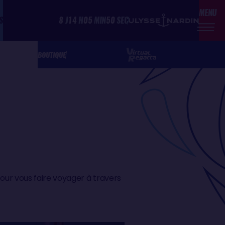
MENU
S
8
J
14
H
05
MIN
50
SEC
BOUTIQUE
ur vous faire voyager à travers