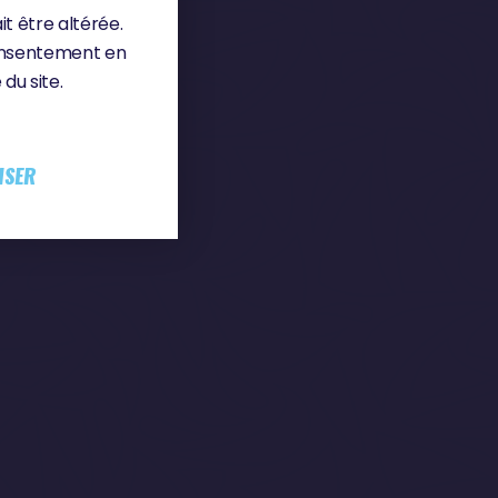
EUR
it être altérée.
consentement en
du site.
ISER