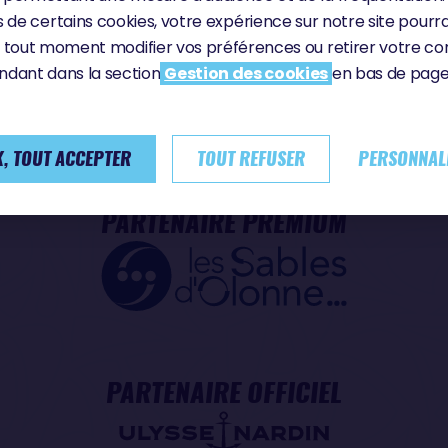
PARTENAIRE TITRE
PARTENAIRE MAJ
 de certains cookies, votre expérience sur notre site pourra
 tout moment modifier vos préférences ou retirer votre 
ndant dans la section
Gestion des cookies
en bas de page 
, TOUT ACCEPTER
TOUT REFUSER
PERSONNAL
PARTENAIRE PREMIUM
PARTENAIRE OFFICIEL