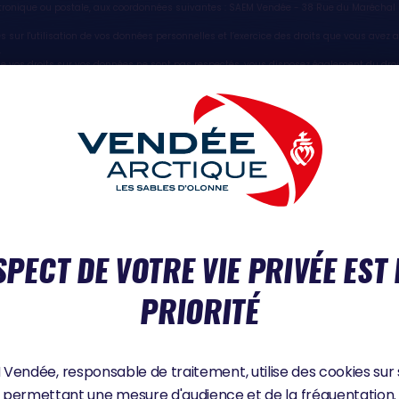
lectronique ou postale, aux coordonnées suivantes : SAEM Vendée - 38 Rue du Marécha
es sur l'utilisation de vos données personnelles et l’exercice des droits que vous ave
.
ue vos droits sur vos données ne sont pas respectés, vous disposez également du dro
ente dans le domaine de la protection des données à caractère personnel :
https://www.
SPECT DE VOTRE VIE PRIVÉE EST
NOS PARTENAIRES
PRIORITÉ
Vendée, responsable de traitement, utilise des cookies sur 
permettant une mesure d'audience et de la fréquentation.