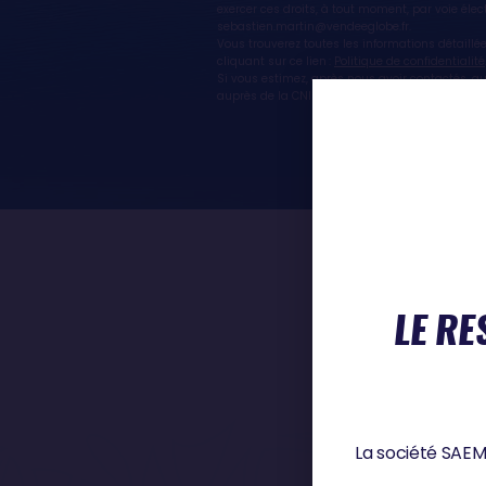
exercer ces droits, à tout moment, par voie é
sebastien.martin@vendeeglobe.fr.
Vous trouverez toutes les informations détaillé
cliquant sur ce lien :
Politique de confidentialité
Si vous estimez, après nous avoir contactés, q
auprès de la CNIL, autorité de contrôle compét
LE RE
La société SAEM 