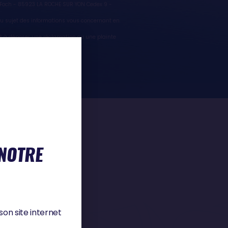
l Foch - 85923 LA ROCHE SUR YON Cedex 9 -
z au sujet des informations vous concernant en
it à déposer une réclamation ou une plainte
cnil.fr/fr
 NOTRE
son site internet