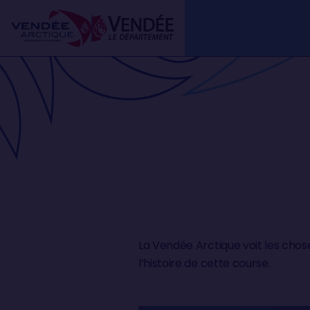
Aller
Panneau de gestion des cookies
au
contenu
principal
La Vendée Arctique voit les cho
l’histoire de cette course.