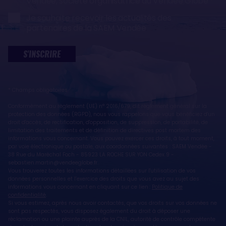
Vendée, société organisatrice du Vendée Globe
Je souhaite recevoir les actualités des
partenaires de la SAEM Vendée
S'INSCRIRE
* Champs obligatoires
Conformément au règlement (UE) n° 2016/679, dit règlement général sur la
protection des données (RGPD), nous vous rappelons que vous bénéficiez d'un
droit d'accès, de rectification, d'opposition, de suppression, de portabilité, de
limitation des traitements et de définition de directives post mortem des
informations vous concernant. Vous pouvez exercer ces droits, à tout moment,
par voie électronique ou postale, aux coordonnées suivantes : SAEM Vendée -
38 Rue du Maréchal Foch - 85923 LA ROCHE SUR YON Cedex 9 -
sebastien.martin@vendeeglobe.fr.
Vous trouverez toutes les informations détaillées sur l'utilisation de vos
données personnelles et l’exercice des droits que vous avez au sujet des
informations vous concernant en cliquant sur ce lien :
Politique de
confidentialité
.
Si vous estimez, après nous avoir contactés, que vos droits sur vos données ne
sont pas respectés, vous disposez également du droit à déposer une
réclamation ou une plainte auprès de la CNIL, autorité de contrôle compétente