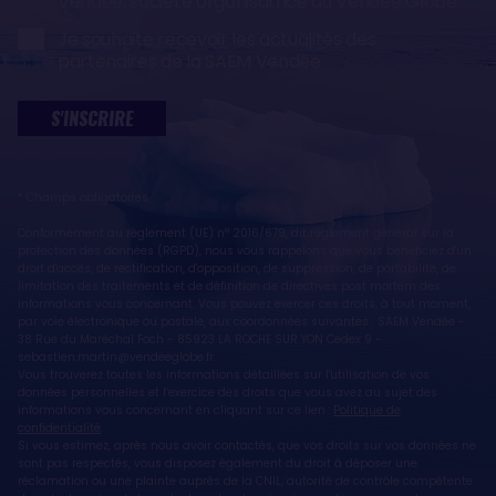
Vendée, société organisatrice du Vendée Globe
Je souhaite recevoir les actualités des
partenaires de la SAEM Vendée
S'INSCRIRE
* Champs obligatoires
Conformément au règlement (UE) n° 2016/679, dit règlement général sur la
protection des données (RGPD), nous vous rappelons que vous bénéficiez d'un
droit d'accès, de rectification, d'opposition, de suppression, de portabilité, de
limitation des traitements et de définition de directives post mortem des
informations vous concernant. Vous pouvez exercer ces droits, à tout moment,
par voie électronique ou postale, aux coordonnées suivantes : SAEM Vendée -
38 Rue du Maréchal Foch - 85923 LA ROCHE SUR YON Cedex 9 -
sebastien.martin@vendeeglobe.fr.
Vous trouverez toutes les informations détaillées sur l'utilisation de vos
données personnelles et l’exercice des droits que vous avez au sujet des
informations vous concernant en cliquant sur ce lien :
Politique de
confidentialité
.
Si vous estimez, après nous avoir contactés, que vos droits sur vos données ne
sont pas respectés, vous disposez également du droit à déposer une
réclamation ou une plainte auprès de la CNIL, autorité de contrôle compétente