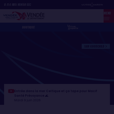
Aller
Panneau de gestion des cookies
8
J
14
H
05
MIN
50
SEC
au
MENU
contenu
principal
BOUTIQUE
SAM GOODCHILD
Entrée dans la mer Celtique et ça tape pour Macif
Santé Prévoyance 🌊
Mardi 9 juin 2026