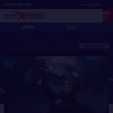
Aller
Panneau de gestion des cookies
8
J
14
H
05
MIN
50
SEC
au
MENU
contenu
principal
BOUTIQUE
ÉLODIE BONAFOUS