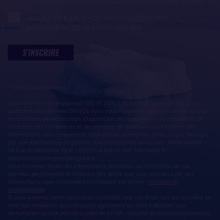
Vendée, société organisatrice du Vendée Globe
Je souhaite recevoir les actualités des
partenaires de la SAEM Vendée
S'INSCRIRE
* Champs obligatoires
Conformément au règlement (UE) n° 2016/679, dit règlement général sur la
protection des données (RGPD), nous vous rappelons que vous bénéficiez d'un
droit d'accès, de rectification, d'opposition, de suppression, de portabilité, de
limitation des traitements et de définition de directives post mortem des
informations vous concernant. Vous pouvez exercer ces droits, à tout moment,
par voie électronique ou postale, aux coordonnées suivantes : SAEM Vendée -
38 Rue du Maréchal Foch - 85923 LA ROCHE SUR YON Cedex 9 -
sebastien.martin@vendeeglobe.fr.
Vous trouverez toutes les informations détaillées sur l'utilisation de vos
données personnelles et l’exercice des droits que vous avez au sujet des
informations vous concernant en cliquant sur ce lien :
Politique de
confidentialité
.
Si vous estimez, après nous avoir contactés, que vos droits sur vos données ne
sont pas respectés, vous disposez également du droit à déposer une
réclamation ou une plainte auprès de la CNIL, autorité de contrôle compétente