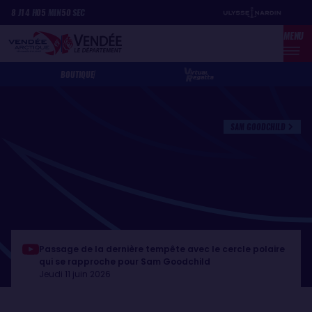
Aller
Panneau de gestion des cookies
8
J
14
H
05
MIN
50
SEC
au
MENU
contenu
principal
BOUTIQUE
SAM GOODCHILD
Passage de la dernière tempête avec le cercle polaire
qui se rapproche pour Sam Goodchild
Jeudi 11 juin 2026