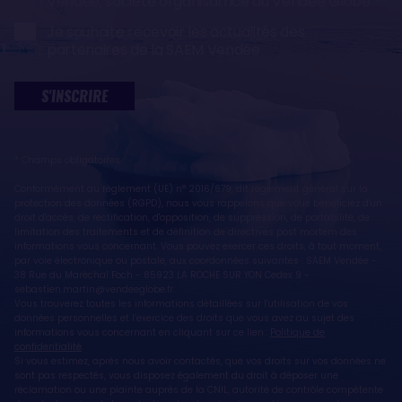
Vendée, société organisatrice du Vendée Globe
Je souhaite recevoir les actualités des
partenaires de la SAEM Vendée
S'INSCRIRE
* Champs obligatoires
Conformément au règlement (UE) n° 2016/679, dit règlement général sur la
protection des données (RGPD), nous vous rappelons que vous bénéficiez d'un
droit d'accès, de rectification, d'opposition, de suppression, de portabilité, de
limitation des traitements et de définition de directives post mortem des
informations vous concernant. Vous pouvez exercer ces droits, à tout moment,
par voie électronique ou postale, aux coordonnées suivantes : SAEM Vendée -
38 Rue du Maréchal Foch - 85923 LA ROCHE SUR YON Cedex 9 -
sebastien.martin@vendeeglobe.fr.
Vous trouverez toutes les informations détaillées sur l'utilisation de vos
données personnelles et l’exercice des droits que vous avez au sujet des
informations vous concernant en cliquant sur ce lien :
Politique de
confidentialité
.
Si vous estimez, après nous avoir contactés, que vos droits sur vos données ne
sont pas respectés, vous disposez également du droit à déposer une
réclamation ou une plainte auprès de la CNIL, autorité de contrôle compétente