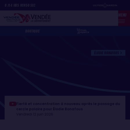
Aller
Panneau de gestion des cookies
8
J
14
H
05
MIN
50
SEC
au
MENU
contenu
principal
BOUTIQUE
ÉLODIE BONAFOUS
Fierté et concentration à nouveau après le passage du
cercle polaire pour Élodie Bonafous
Vendredi 12 juin 2026