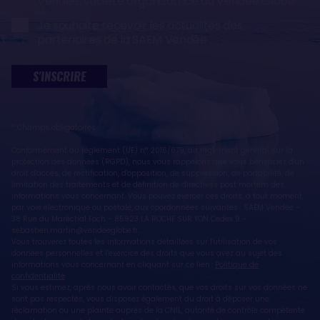
Vendée, société organisatrice du Vendée Globe
Je souhaite recevoir les actualités des
partenaires de la SAEM Vendée
S'INSCRIRE
* Champs obligatoires
Conformément au règlement (UE) n° 2016/679, dit règlement général sur la
protection des données (RGPD), nous vous rappelons que vous bénéficiez d'un
droit d'accès, de rectification, d'opposition, de suppression, de portabilité, de
limitation des traitements et de définition de directives post mortem des
informations vous concernant. Vous pouvez exercer ces droits, à tout moment,
par voie électronique ou postale, aux coordonnées suivantes : SAEM Vendée -
38 Rue du Maréchal Foch - 85923 LA ROCHE SUR YON Cedex 9 -
sebastien.martin@vendeeglobe.fr.
Vous trouverez toutes les informations détaillées sur l'utilisation de vos
données personnelles et l’exercice des droits que vous avez au sujet des
informations vous concernant en cliquant sur ce lien :
Politique de
confidentialité
.
Si vous estimez, après nous avoir contactés, que vos droits sur vos données ne
sont pas respectés, vous disposez également du droit à déposer une
réclamation ou une plainte auprès de la CNIL, autorité de contrôle compétente