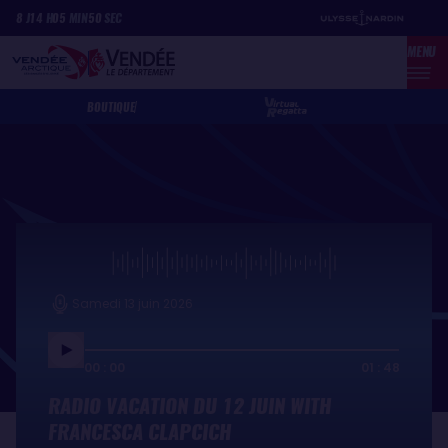
Aller
Panneau de gestion des cookies
8
J
14
H
05
MIN
50
SEC
au
MENU
contenu
principal
BOUTIQUE
Samedi 13 juin 2026
00 : 00
01 : 48
RADIO VACATION DU 12 JUIN WITH
FRANCESCA CLAPCICH