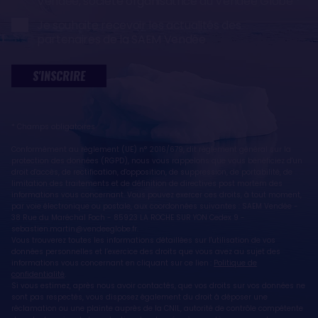
Vendée, société organisatrice du Vendée Globe
Je souhaite recevoir les actualités des
partenaires de la SAEM Vendée
S'INSCRIRE
* Champs obligatoires
Conformément au règlement (UE) n° 2016/679, dit règlement général sur la
protection des données (RGPD), nous vous rappelons que vous bénéficiez d'un
droit d'accès, de rectification, d'opposition, de suppression, de portabilité, de
limitation des traitements et de définition de directives post mortem des
informations vous concernant. Vous pouvez exercer ces droits, à tout moment,
par voie électronique ou postale, aux coordonnées suivantes : SAEM Vendée -
38 Rue du Maréchal Foch - 85923 LA ROCHE SUR YON Cedex 9 -
sebastien.martin@vendeeglobe.fr.
Vous trouverez toutes les informations détaillées sur l'utilisation de vos
données personnelles et l’exercice des droits que vous avez au sujet des
informations vous concernant en cliquant sur ce lien :
Politique de
confidentialité
.
Si vous estimez, après nous avoir contactés, que vos droits sur vos données ne
sont pas respectés, vous disposez également du droit à déposer une
réclamation ou une plainte auprès de la CNIL, autorité de contrôle compétente