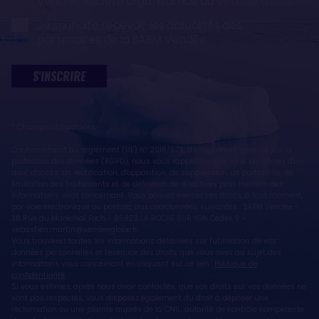
Vendée, société organisatrice du Vendée Globe
Je souhaite recevoir les actualités des
partenaires de la SAEM Vendée
S'INSCRIRE
* Champs obligatoires
Conformément au règlement (UE) n° 2016/679, dit règlement général sur la
protection des données (RGPD), nous vous rappelons que vous bénéficiez d'un
droit d'accès, de rectification, d'opposition, de suppression, de portabilité, de
limitation des traitements et de définition de directives post mortem des
informations vous concernant. Vous pouvez exercer ces droits, à tout moment,
par voie électronique ou postale, aux coordonnées suivantes : SAEM Vendée -
38 Rue du Maréchal Foch - 85923 LA ROCHE SUR YON Cedex 9 -
sebastien.martin@vendeeglobe.fr.
Vous trouverez toutes les informations détaillées sur l'utilisation de vos
données personnelles et l’exercice des droits que vous avez au sujet des
informations vous concernant en cliquant sur ce lien :
Politique de
confidentialité
.
Si vous estimez, après nous avoir contactés, que vos droits sur vos données ne
sont pas respectés, vous disposez également du droit à déposer une
réclamation ou une plainte auprès de la CNIL, autorité de contrôle compétente