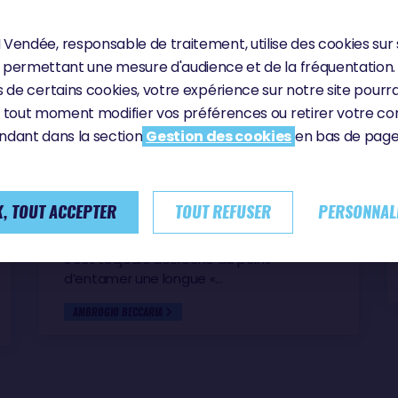
Vendée, responsable de traitement, utilise des cookies sur 
permettant une mesure d'audience et de la fréquentation.
 de certains cookies, votre expérience sur notre site pourra
Lundi 22 juin 2026
DANS LA TÊTE D’AMBROGIO
 tout moment modifier vos préférences ou retirer votre 
ndant dans la section
Gestion des cookies
en bas de page 
Le vainqueur de la Vendée Arctique - Les
Sables d'Olonne a tout connu en l’espace
de 8 jours et 14 heures. Il a enduré
plusieurs problèmes techniques, subi un
, TOUT ACCEPTER
TOUT REFUSER
PERSONNAL
black-out et a dû plonger sous la coque
dans des eaux glaciales. Pourtant, l’Italien
s’est toujours accroché au point
d’entamer une longue «…
AMBROGIO BECCARIA