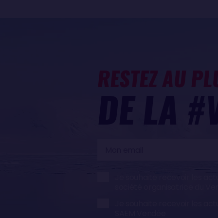
RESTEZ AU PL
DE LA #
Mon
email
Je souhaite recevoir les act
société organisatrice du V
Je souhaite recevoir les act
SAEM Vendée