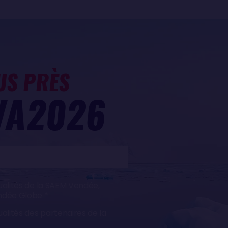
US PRÈS
VA2026
ualités de la SAEM Vendée,
endée Globe
ualités des partenaires de la