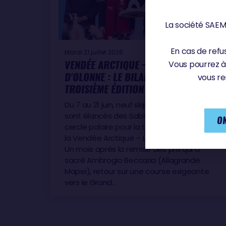
La société SAEM 
En cas de refus
Mardi 21 juillet 2026
VENDÉE ARCTIQUE – LES SABLES
Vous pourrez à
D'OLONNE : LE BILAN D'UNE
vous re
TROISIÈME ÉDITION
Du 7 au 21 juin, neuf skippers IMOCA se
sont élancés des Sables d'Olonne vers le
OK
cercle polaire pour la troisième édition de
la Vendée Arctique – Les Sables d'Olonne.
Un mois après la remise des prix qui a
sacré Ambrogio Beccaria (Allagrande
Mapei), retour sur une course exigeante
vers le Grand…