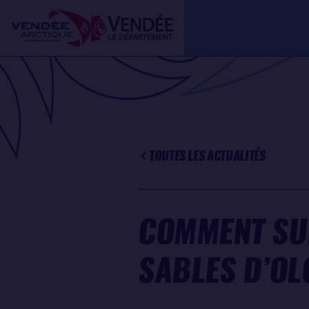
Aller
Panneau de gestion des cookies
au
contenu
principal
TOUTES LES ACTUALITÉS
COMMENT SUI
SABLES D’OL