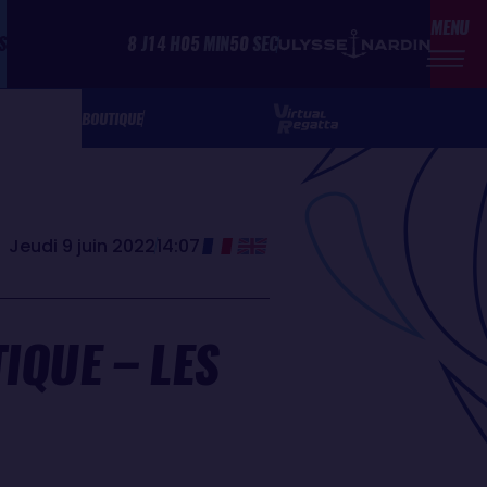
MENU
S
8
J
14
H
05
MIN
50
SEC
BOUTIQUE
Jeudi 9 juin 2022
14:07
IQUE – LES