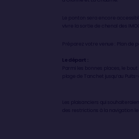
Le ponton sera encore accessible 
vivre la sortie de chenal des IMOC
Préparez votre venue : Plan de pa
Le départ :
Parmi les bonnes places, le bout 
plage de Tanchet jusqu’au Puits-d
Les plaisanciers qui souhaiteraie
des restrictions à la navigation 