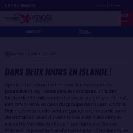
Aller
Panneau de gestion des cookies
8
J
14
H
05
MIN
50
SEC
au
MENU
contenu
principal
BOUTIQUE
Mercredi 15 juin 2022
10:43
DANS DEUX JOURS EN ISLANDE !
Après la troisième nuit en mer, les concurrents
poursuivent leur route vers le nord avec un écart
latéral de 100 milles entre le leader du groupe de l’est,
Benjamin Ferré, et celui du groupe de l’ouest, Charlie
Dalin. Les marins doivent négocier une nouvelle zone
de transition avec du vent faible. Rien n’est simple
sur cette Vendée Arctique – Les Sables d’Olonne
même si la perspective d’atteindre la côte islandaise