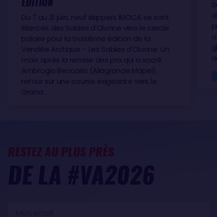
ÉDITION
S
d
Du 7 au 21 juin, neuf skippers IMOCA se sont
p
élancés des Sables d'Olonne vers le cercle
a
polaire pour la troisième édition de la
g
Vendée Arctique – Les Sables d'Olonne. Un
a
mois après la remise des prix qui a sacré
Ambrogio Beccaria (Allagrande Mapei),
retour sur une course exigeante vers le
Grand…
RESTEZ AU PLUS PRÈS
DE LA #VA2026
Mon
email