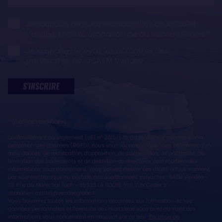
Je souhaite recevoir les actualités de la SAEM
Vendée, société organisatrice du Vendée Globe
Je souhaite recevoir les actualités des
partenaires de la SAEM Vendée
S'INSCRIRE
* Champs obligatoires
Conformément au règlement (UE) n° 2016/679, dit règlement général sur la
protection des données (RGPD), nous vous rappelons que vous bénéficiez d'un
droit d'accès, de rectification, d'opposition, de suppression, de portabilité, de
limitation des traitements et de définition de directives post mortem des
informations vous concernant. Vous pouvez exercer ces droits, à tout moment,
par voie électronique ou postale, aux coordonnées suivantes : SAEM Vendée -
38 Rue du Maréchal Foch - 85923 LA ROCHE SUR YON Cedex 9 -
sebastien.martin@vendeeglobe.fr.
Vous trouverez toutes les informations détaillées sur l'utilisation de vos
données personnelles et l’exercice des droits que vous avez au sujet des
informations vous concernant en cliquant sur ce lien :
Politique de