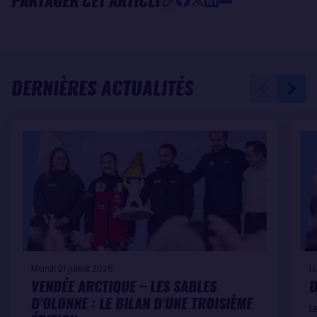
PARTAGER CET ARTICLE
DERNIÈRES ACTUALITÉS
Mardi 21 juillet 2026
L
VENDÉE ARCTIQUE – LES SABLES
D
D'OLONNE : LE BILAN D'UNE TROISIÈME
L