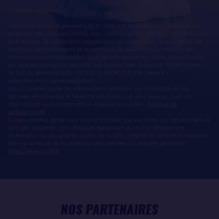
* Champs obligatoires
Conformément au règlement (UE) n° 2016/679, dit règlement général sur la
protection des données (RGPD), nous vous rappelons que vous bénéficiez d'un
droit d'accès, de rectification, d'opposition, de suppression, de portabilité, de
limitation des traitements et de définition de directives post mortem des
informations vous concernant. Vous pouvez exercer ces droits, à tout moment,
par voie électronique ou postale, aux coordonnées suivantes : SAEM Vendée -
38 Rue du Maréchal Foch - 85923 LA ROCHE SUR YON Cedex 9 -
sebastien.martin@vendeeglobe.fr.
Vous trouverez toutes les informations détaillées sur l'utilisation de vos
données personnelles et l’exercice des droits que vous avez au sujet des
informations vous concernant en cliquant sur ce lien :
Politique de
confidentialité
.
Si vous estimez, après nous avoir contactés, que vos droits sur vos données ne
sont pas respectés, vous disposez également du droit à déposer une
réclamation ou une plainte auprès de la CNIL, autorité de contrôle compétente
dans le domaine de la protection des données à caractère personnel :
https://www.cnil.fr/fr
NOS PARTENAIRES