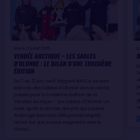
Mardi 21 juillet 2026
L
VENDÉE ARCTIQUE – LES SABLES
D
D'OLONNE : LE BILAN D'UNE TROISIÈME
L
ÉDITION
S
d
Du 7 au 21 juin, neuf skippers IMOCA se sont
p
élancés des Sables d'Olonne vers le cercle
a
polaire pour la troisième édition de la
g
Vendée Arctique – Les Sables d'Olonne. Un
a
mois après la remise des prix qui a sacré
Ambrogio Beccaria (Allagrande Mapei),
retour sur une course exigeante vers le
Grand…