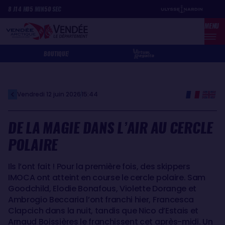
Aller
Panneau de gestion des cookies
8
J
14
H
05
MIN
50
SEC
au
MENU
contenu
principal
BOUTIQUE
Vendredi 12 juin 2026
15:44
DE LA MAGIE DANS L’AIR AU CERCLE
POLAIRE
Ils l’ont fait ! Pour la première fois, des skippers
IMOCA ont atteint en course le cercle polaire. Sam
Goodchild, Elodie Bonafous, Violette Dorange et
Ambrogio Beccaria l’ont franchi hier, Francesca
Clapcich dans la nuit, tandis que Nico d’Estais et
Arnaud Boissières le franchissent cet après-midi. Un