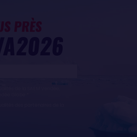
US PRÈS
VA2026
ualités de la SAEM Vendée,
endée Globe
ualités des partenaires de la