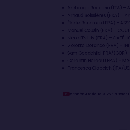
Ambrogio Beccaria (ITA) –
Arnaud Boissières (FRA) –
Élodie Bonafous (FRA) – AS
Manuel Cousin (FRA) – COU
Nico d’Estais (FRA) – CAFÉ 
Violette Dorange (FRA) – I
Sam Goodchild FRA/(GBR) 
Corentin Horeau (FRA) – M
Francesca Clapcich (ITA/US
Vendée Arctique 2026 - présent