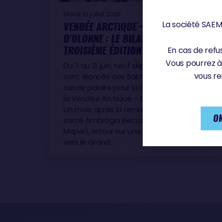
Mardi 21 juillet 2026
La société SAEM 
VENDÉE ARCTIQUE – LES SABLES
D'OLONNE : LE BILAN D'UNE
TROISIÈME ÉDITION
En cas de refus
Vous pourrez à
Du 7 au 21 juin, neuf skippers IMOCA se
vous re
sont élancés des Sables d'Olonne vers le
cercle polaire pour la troisième édition de
la Vendée Arctique – Les Sables d'Olonne.
Un mois après la remise des prix qui a
OK
sacré Ambrogio Beccaria (Allagrande
Mapei), retour sur une course exigeante
vers le Grand…