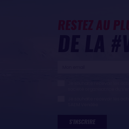
RESTEZ AU PL
DE LA #
Mon
email
Je souhaite recevoir les act
société organisatrice du V
Je souhaite recevoir les act
SAEM Vendée
S'INSCRIRE