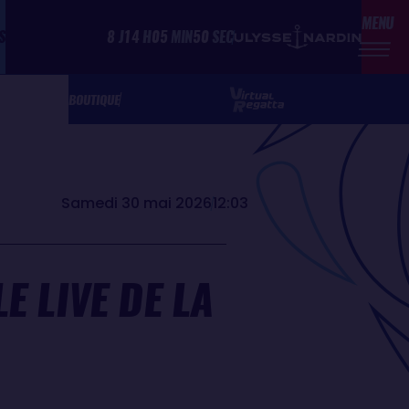
MENU
S
8
J
14
H
05
MIN
50
SEC
BOUTIQUE
Samedi 30 mai 2026
12:03
E LIVE DE LA