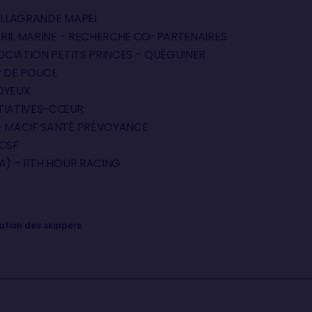
 ALLAGRANDE MAPEI
 APRIL MARINE - RECHERCHE CO-PARTENAIRES
SOCIATION PETITS PRINCES – QUÉGUINER
P DE POUCE
JOYEUX
NITIATIVES-CŒUR
– MACIF SANTÉ PRÉVOYANCE
ACSF
A) – 11TH HOUR RACING
ation des skippers