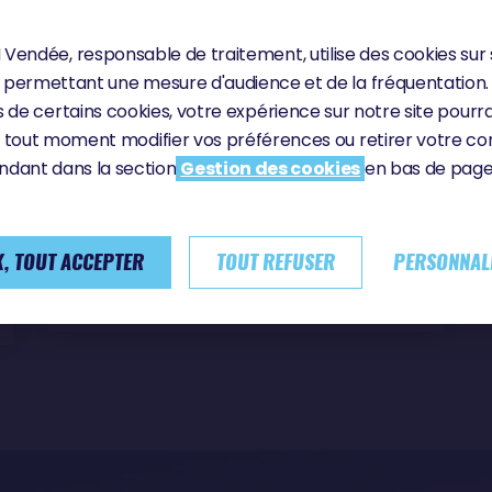
Lundi 22 juin 2026
Vendée, responsable de traitement, utilise des cookies sur 
DANS LA TÊTE D’AMBROGIO
permettant une mesure d'audience et de la fréquentation.
Le vainqueur de la Vendée Arctique - Les
 de certains cookies, votre expérience sur notre site pourra
Sables d'Olonne a tout connu en l’espace
 tout moment modifier vos préférences ou retirer votre 
de 8 jours et 14 heures. Il a enduré
plusieurs problèmes techniques, subi un
ndant dans la section
Gestion des cookies
en bas de page 
black-out et a dû plonger sous la coque
dans des eaux glaciales. Pourtant, l’Italien
s’est toujours accroché au point
, TOUT ACCEPTER
TOUT REFUSER
PERSONNAL
d’entamer une longue «…
AMBROGIO BECCARIA