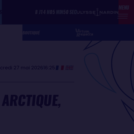
MENU
S
8
J
14
H
05
MIN
50
SEC
BOUTIQUE
credi 27 mai 2026
16:25
E ARCTIQUE,