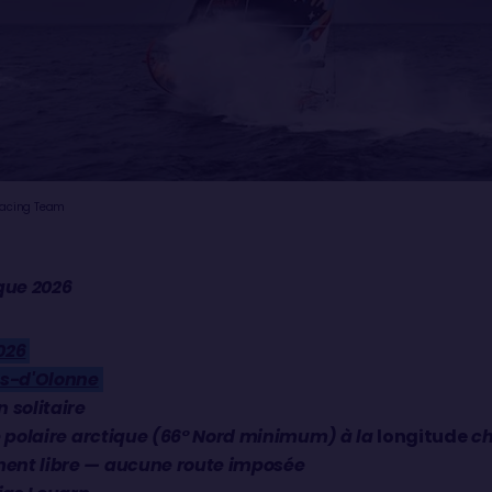
 Racing Team
ique 2026
026
es-d'Olonne
n solitaire
le polaire arctique (66° Nord minimum) à la
longitude
ch
ment libre — aucune route imposée