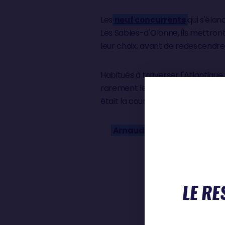
Les
neuf concurrents
qui s'élan
Les Sables-d'Olonne, ils mettront 
leur choix, avant de redescendre
Habitués à traverser l'Atlantique
rarement le cap aussi au nord. 
était la course la plus au nord,
Arnaud Boissières
(April Mar
«
Nous 
LE RE