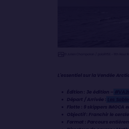
© Julien Champolion / polaRYSE - 11th Hour
L'essentiel sur la Vendée Arct
Édition : 3e édition –
#VA2
Départ / Arrivée :
Les Sabl
Flotte : 9 skippers IMOCA e
Objectif : Franchir le cerc
Format : Parcours entière