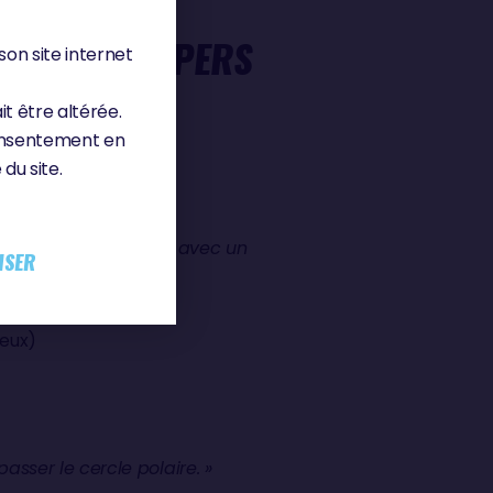
 : LES SKIPPERS
son site internet
it être altérée.
consentement en
du site.
iser. C'est l'aventure avec un
ISER
 va jamais. »
eux)
passer le cercle polaire. »