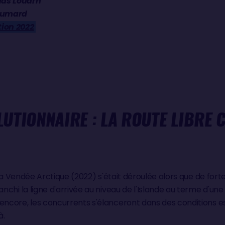
ias Louarn
 Dumard
tion 2022
UTIONNAIRE : LA ROUTE LIBRE 
de la Vendée Arctique (2022) s'était déroulée alors que de for
anchi la ligne d'arrivée au niveau de l'Islande au terme d'un
encore, les concurrents s'élanceront dans des conditions e
à.