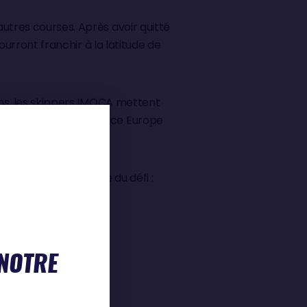
utres courses. Après avoir quitté
ourront franchir à la latitude de
 ans, les skippers IMOCA mettent
 étape de The Ocean Race Europe
pour saisir la portée du défi :
u sud.
»
 NOTRE