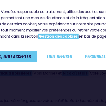
ÊME, ORIGINAL ET IMPROBABLE »
Vendée, responsable de traitement, utilise des cookies sur 
permettant une mesure d'audience et de la fréquentation.
 de certains cookies, votre expérience sur notre site pourra
 tout moment modifier vos préférences ou retirer votre 
ndant dans la section
Gestion des cookies
en bas de page 
es skippers engagés sur la Vendée Arctique 2026 :
iginal et improbable et ça nous oblige à innover et à improv
, TOUT ACCEPTER
TOUT REFUSER
PERSONNAL
va aller dans des contrées lointaines dans lesquelles on ne
rnaud Boissières
(April Marine) et
Nico d'Estais
(Café Joy
es journées longues, de voir le soleil toute la journée et de 