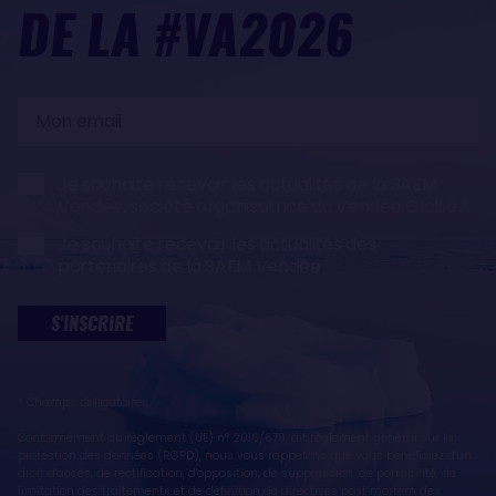
DE LA #VA2026
Mon
email
Je souhaite recevoir les actualités de la SAEM
Vendée, société organisatrice du Vendée Globe
Je souhaite recevoir les actualités des
partenaires de la SAEM Vendée
S'INSCRIRE
* Champs obligatoires
Conformément au règlement (UE) n° 2016/679, dit règlement général sur la
protection des données (RGPD), nous vous rappelons que vous bénéficiez d'un
droit d'accès, de rectification, d'opposition, de suppression, de portabilité, de
limitation des traitements et de définition de directives post mortem des