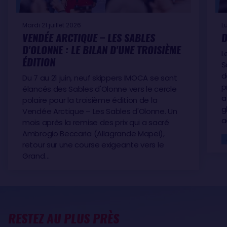
Mardi 21 juillet 2026
L
VENDÉE ARCTIQUE – LES SABLES
D
D'OLONNE : LE BILAN D'UNE TROISIÈME
L
ÉDITION
S
d
Du 7 au 21 juin, neuf skippers IMOCA se sont
p
élancés des Sables d'Olonne vers le cercle
a
polaire pour la troisième édition de la
g
Vendée Arctique – Les Sables d'Olonne. Un
a
mois après la remise des prix qui a sacré
Ambrogio Beccaria (Allagrande Mapei),
retour sur une course exigeante vers le
Grand…
RESTEZ AU PLUS PRÈS