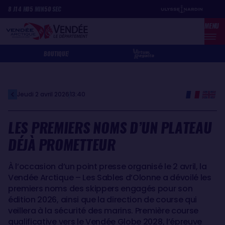
Aller
Panneau de gestion des cookies
8
J
14
H
05
MIN
50
SEC
au
MENU
contenu
principal
BOUTIQUE
Jeudi 2 avril 2026
13:40
LES PREMIERS NOMS D’UN PLATEAU
DÉJÀ PROMETTEUR
À l’occasion d’un point presse organisé le 2 avril, la
Vendée Arctique – Les Sables d’Olonne a dévoilé les
premiers noms des skippers engagés pour son
édition 2026, ainsi que la direction de course qui
veillera à la sécurité des marins. Première course
qualificative vers le Vendée Globe 2028, l’épreuve