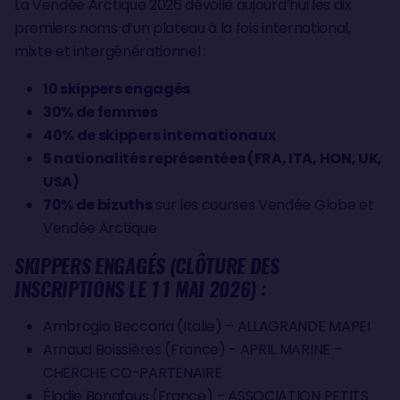
La Vendée Arctique 2026 dévoile aujourd’hui les dix
premiers noms d’un plateau à la fois international,
mixte et intergénérationnel :
10 skippers engagés
30% de femmes
40% de skippers internationaux
5 nationalités représentées (FRA, ITA, HON, UK,
USA)
70% de bizuths
sur les courses Vendée Globe et
Vendée Arctique
SKIPPERS ENGAGÉS (CLÔTURE DES
INSCRIPTIONS LE 11 MAI 2026) :
Ambrogio Beccaria (Italie) – ALLAGRANDE MAPEI
Arnaud Boissières (France) - APRIL MARINE –
CHERCHE CO-PARTENAIRE
Élodie Bonafous (France) – ASSOCIATION PETITS