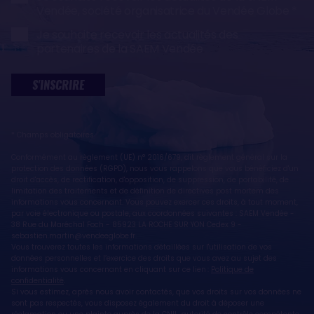
Vendée, société organisatrice du Vendée Globe
Je souhaite recevoir les actualités des
partenaires de la SAEM Vendée
S'INSCRIRE
* Champs obligatoires
Conformément au règlement (UE) n° 2016/679, dit règlement général sur la
protection des données (RGPD), nous vous rappelons que vous bénéficiez d'un
droit d'accès, de rectification, d'opposition, de suppression, de portabilité, de
limitation des traitements et de définition de directives post mortem des
informations vous concernant. Vous pouvez exercer ces droits, à tout moment,
par voie électronique ou postale, aux coordonnées suivantes : SAEM Vendée -
38 Rue du Maréchal Foch - 85923 LA ROCHE SUR YON Cedex 9 -
sebastien.martin@vendeeglobe.fr.
Vous trouverez toutes les informations détaillées sur l'utilisation de vos
données personnelles et l’exercice des droits que vous avez au sujet des
informations vous concernant en cliquant sur ce lien :
Politique de
confidentialité
.
Si vous estimez, après nous avoir contactés, que vos droits sur vos données ne
sont pas respectés, vous disposez également du droit à déposer une