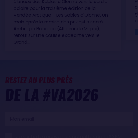
p
élancés des Sables d'Olonne vers le cercle
a
polaire pour la troisième édition de la
g
Vendée Arctique – Les Sables d'Olonne. Un
a
mois après la remise des prix qui a sacré
Ambrogio Beccaria (Allagrande Mapei),
retour sur une course exigeante vers le
Grand…
RESTEZ AU PLUS PRÈS
DE LA #VA2026
Mon
email
Je souhaite recevoir les actualités de la SAEM