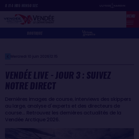
Aller
Panneau de gestion des cookies
8
J
14
H
05
MIN
50
SEC
au
MENU
contenu
principal
BOUTIQUE
Mercredi 10 juin 2026
12:15
VENDÉE LIVE - JOUR 3 : SUIVEZ
NOTRE DIRECT
Dernières images de course, interviews des skippers
au large, analyse d'experts et des directeurs de
course... Retrouvez les dernières actualités de la
Vendée Arctique 2026.