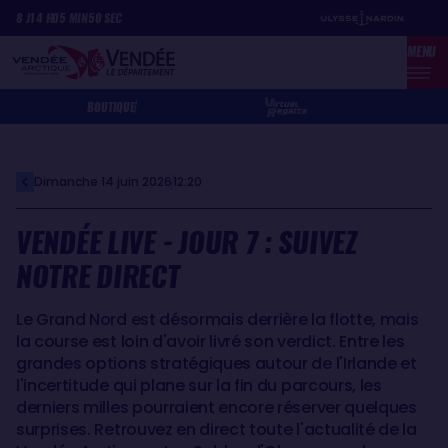
Aller
Panneau de gestion des cookies
8
J
14
H
05
MIN
50
SEC
au
MENU
contenu
principal
BOUTIQUE
Dimanche 14 juin 2026
12:20
VENDÉE LIVE - JOUR 7 : SUIVEZ
NOTRE DIRECT
Le Grand Nord est désormais derrière la flotte, mais
la course est loin d'avoir livré son verdict. Entre les
grandes options stratégiques autour de l'Irlande et
l'incertitude qui plane sur la fin du parcours, les
derniers milles pourraient encore réserver quelques
surprises. Retrouvez en direct toute l'actualité de la