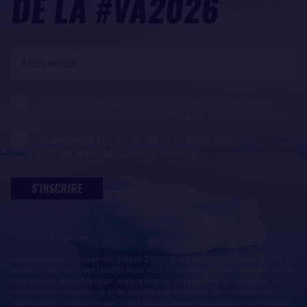
DE LA #VA2026
Mon
email
Je souhaite recevoir les actualités de la SAEM
Vendée, société organisatrice du Vendée Globe
Je souhaite recevoir les actualités des
partenaires de la SAEM Vendée
S'INSCRIRE
* Champs obligatoires
Conformément au règlement (UE) n° 2016/679, dit règlement général sur la
protection des données (RGPD), nous vous rappelons que vous bénéficiez d'un
droit d'accès, de rectification, d'opposition, de suppression, de portabilité, de
limitation des traitements et de définition de directives post mortem des
informations vous concernant. Vous pouvez exercer ces droits, à tout moment,