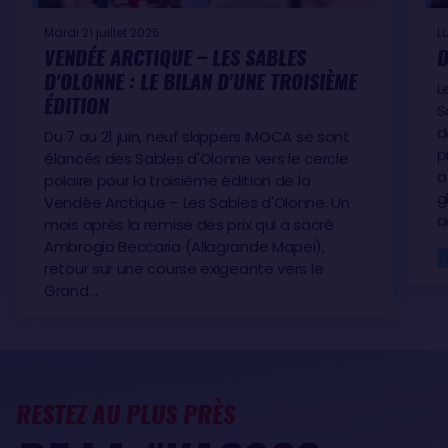
Mardi 21 juillet 2026
L
VENDÉE ARCTIQUE – LES SABLES
D
D'OLONNE : LE BILAN D'UNE TROISIÈME
L
ÉDITION
S
d
Du 7 au 21 juin, neuf skippers IMOCA se sont
p
élancés des Sables d'Olonne vers le cercle
a
polaire pour la troisième édition de la
g
Vendée Arctique – Les Sables d'Olonne. Un
a
mois après la remise des prix qui a sacré
Ambrogio Beccaria (Allagrande Mapei),
retour sur une course exigeante vers le
Grand…
RESTEZ AU PLUS PRÈS