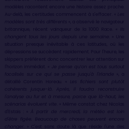
modèles racontent encore une histoire assez proche.
Au-delà, les certitudes commencent à s'effacer. «
Les
modèles sont très différents
», a observé le navigateur
britannique, récent vainqueur de la 1000 Race. «
Ils
changent tous les jours depuis une semaine
. » Une
situation presque inévitable à ces latitudes, où les
dépressions se succèdent rapidement. Pour l'heure, les
skippers préfèrent donc concentrer leur attention sur
l'horizon immédiat.
« Je pense qu’on est tous surtout
focalisés sur ce qui se passe jusqu'à l'Irlande
», a
détaillé Corentin Horeau. «
Les fichiers sont plutôt
cohérents jusque-là. Après, il faudra reconstruire
l'analyse au fur et à mesure, parce que là-haut, les
scénarios évoluent vite
. » Même constat chez Nicolas
d'Estais : «
À partir de mercredi, la météo est loin
d'être figée. Beaucoup de choses peuvent encore
changer.
» C'est sans doute là que réside l'une des