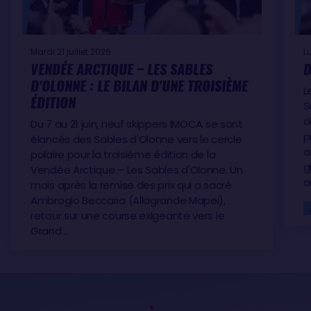
Mardi 21 juillet 2026
L
VENDÉE ARCTIQUE – LES SABLES
D
D'OLONNE : LE BILAN D'UNE TROISIÈME
L
ÉDITION
S
d
Du 7 au 21 juin, neuf skippers IMOCA se sont
p
élancés des Sables d'Olonne vers le cercle
a
polaire pour la troisième édition de la
g
Vendée Arctique – Les Sables d'Olonne. Un
a
mois après la remise des prix qui a sacré
Ambrogio Beccaria (Allagrande Mapei),
retour sur une course exigeante vers le
Grand…