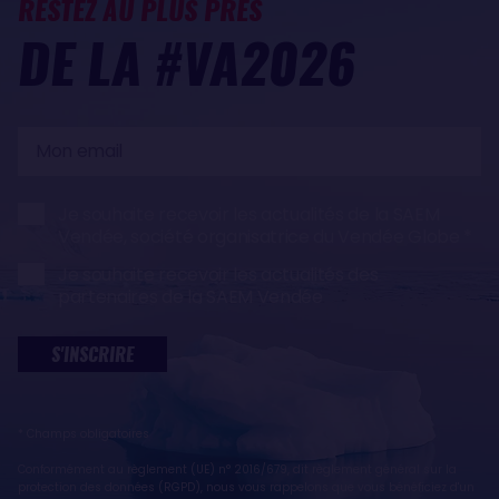
RESTEZ AU PLUS PRÈS
DE LA #VA2026
Mon
email
Je souhaite recevoir les actualités de la SAEM
Vendée, société organisatrice du Vendée Globe
Je souhaite recevoir les actualités des
partenaires de la SAEM Vendée
S'INSCRIRE
* Champs obligatoires
Conformément au règlement (UE) n° 2016/679, dit règlement général sur la
protection des données (RGPD), nous vous rappelons que vous bénéficiez d'un