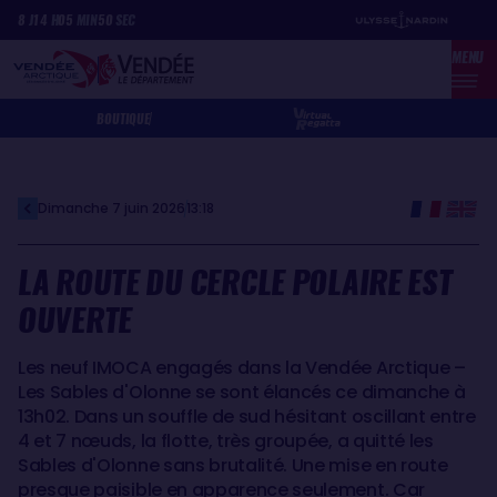
Aller
Panneau de gestion des cookies
8
J
14
H
05
MIN
50
SEC
au
MENU
contenu
principal
BOUTIQUE
Dimanche 7 juin 2026
13:18
LA ROUTE DU CERCLE POLAIRE EST
OUVERTE
Les neuf IMOCA engagés dans la Vendée Arctique –
Les Sables d'Olonne se sont élancés ce dimanche à
13h02. Dans un souffle de sud hésitant oscillant entre
4 et 7 nœuds, la flotte, très groupée, a quitté les
Sables d'Olonne sans brutalité. Une mise en route
presque paisible en apparence seulement. Car